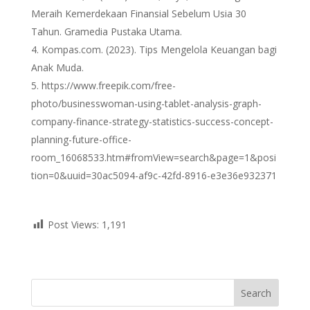
Meraih Kemerdekaan Finansial Sebelum Usia 30
Tahun. Gramedia Pustaka Utama.
Kompas.com. (2023). Tips Mengelola Keuangan bagi
Anak Muda.
https://www.freepik.com/free-
photo/businesswoman-using-tablet-analysis-graph-
company-finance-strategy-statistics-success-concept-
planning-future-office-
room_16068533.htm#fromView=search&page=1&posi
tion=0&uuid=30ac5094-af9c-42fd-8916-e3e36e932371
Post Views:
1,191
Search