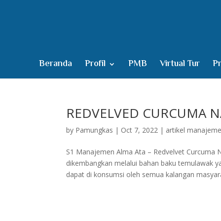
Beranda
Profil
PMB
Virtual Tur
Pr
REDVELVED CURCUMA N
by
Pamungkas
|
Oct 7, 2022
|
artikel manajem
S1 Manajemen Alma Ata – Redvelvet Curcuma N
dikembangkan melalui bahan baku temulawak ya
dapat di konsumsi oleh semua kalangan masyarak