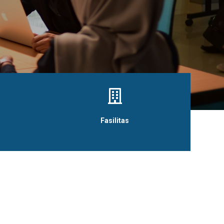

Fasilitas