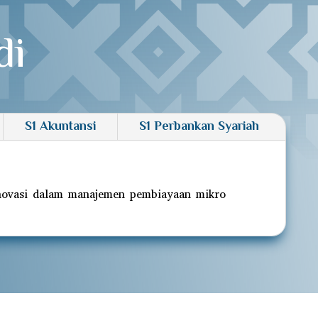
di
S1 Akuntansi
S1 Perbankan Syariah
inovasi dalam manajemen pembiayaan mikro