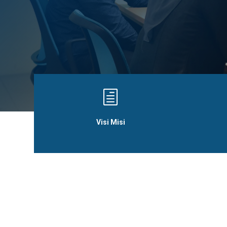
h
Visi Misi