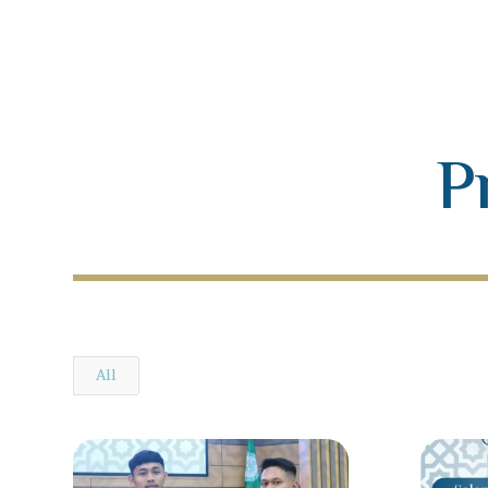
P
All