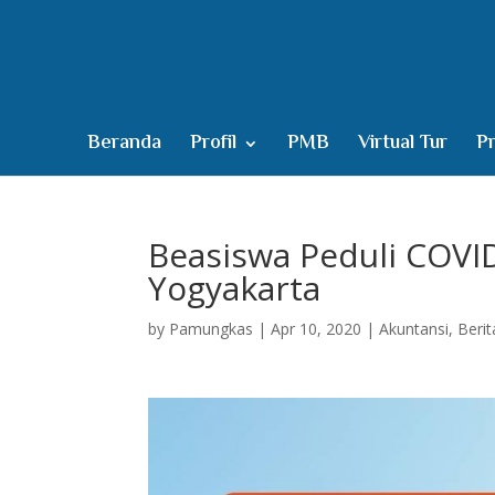
Beranda
Profil
PMB
Virtual Tur
Pr
Beasiswa Peduli COVID
Yogyakarta
by
Pamungkas
|
Apr 10, 2020
|
Akuntansi
,
Berit