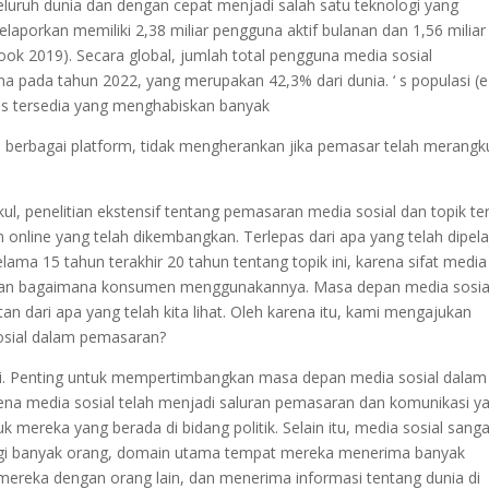
seluruh dunia dan dengan cepat menjadi salah satu teknologi yang
aporkan memiliki 2,38 miliar pengguna aktif bulanan dan 1,56 miliar
ook 2019). Secara global, jumlah total pengguna media sosial
a pada tahun 2022, yang merupakan 42,3% dari dunia. ‘ s populasi (e
ns tersedia yang menghabiskan banyak
 berbagai platform, tidak mengherankan jika pemasar telah merangk
ul, penelitian ekstensif tentang pemasaran media sosial dan topik ter
online yang telah dikembangkan. Terlepas dari apa yang telah dipela
elama 15 tahun terakhir 20 tahun tentang topik ini, karena sifat media
h dan bagaimana konsumen menggunakannya. Masa depan media sosia
 dari apa yang telah kita lihat. Oleh karena itu, kami mengajukan
sosial dalam pemasaran?
 ini. Penting untuk mempertimbangkan masa depan media sosial dalam
na media sosial telah menjadi saluran pemasaran dan komunikasi y
asuk mereka yang berada di bidang politik. Selain itu, media sosial sang
bagi banyak orang, domain utama tempat mereka menerima banyak
mereka dengan orang lain, dan menerima informasi tentang dunia di