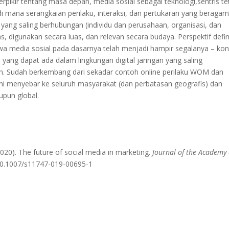
 berpikir tentang masa depan, media sosial sebagai teknologi,sentris te
di mana serangkaian perilaku, interaksi, dan pertukaran yang beraga
yang saling berhubungan (individu dan perusahaan, organisasi, dan
as, digunakan secara luas, dan relevan secara budaya. Perspektif defin
hwa media sosial pada dasarnya telah menjadi hampir segalanya – kon
– yang dapat ada dalam lingkungan digital jaringan yang saling
an. Sudah berkembang dari sekadar contoh online perilaku WOM dan
ni menyebar ke seluruh masyarakat (dan perbatasan geografis) dan
upun global.
(2020). The future of social media in marketing.
Journal of the Academy 
g/10.1007/s11747-019-00695-1