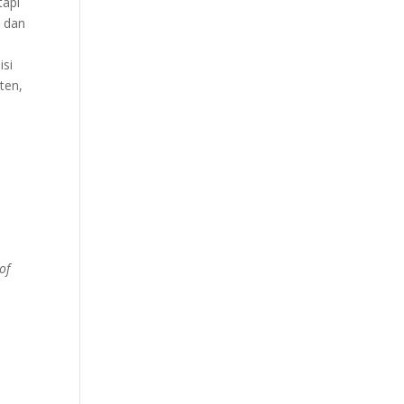
tapi
m dan
isi
ten,
of