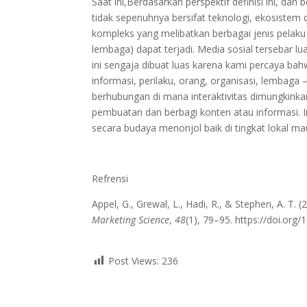
Saat ini,Berdasarkan perspektif definisi ini, dan
tidak sepenuhnya bersifat teknologi, ekosistem 
kompleks yang melibatkan berbagai jenis pelaku 
lembaga) dapat terjadi. Media sosial tersebar lu
ini sengaja dibuat luas karena kami percaya ba
informasi, perilaku, orang, organisasi, lembaga 
berhubungan di mana interaktivitas dimungkink
pembuatan dan berbagi konten atau informasi. I
secara budaya menonjol baik di tingkat lokal ma
Refrensi
Appel, G., Grewal, L., Hadi, R., & Stephen, A. T. 
Marketing Science
,
48
(1), 79–95. https://doi.or
Post Views:
236