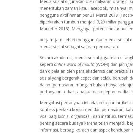
Media sosial digunakan oleh milyaran orang di 
menentukan zaman kita. Facebook, misalnya, mel
pengguna aktif harian per 31 Maret 2019 (Faceb
diperkirakan tumbuh menjadi 3,29 miliar penggun
Marketer 2018). Mengingat potensi besar audie
berjam-jam sehari menggunakan media sosial di
media sosial sebagai saluran pemasaran.
Secara akademis, media sosial juga telah dirangk
seperti
online word of mouth
(WOM) dan jaringan 
dan dipelajari oleh para akademisi dan praktisi s
sosial yang bergerak cepat dan selalu beruba
dalam pemasaran mungkin bukan hanya kelanjutan
pertanyaan terkait, apa itu masa depan media 
Mengatasi pertanyaan ini adalah tujuan artikel
konteks perilaku konsumen dan pemasaran, kare
vital bagi bisnis, organisasi, dan institusi, term
penting secara budaya karena telah menjadi, 
informasi, berbagi konten dan aspek kehidupan 