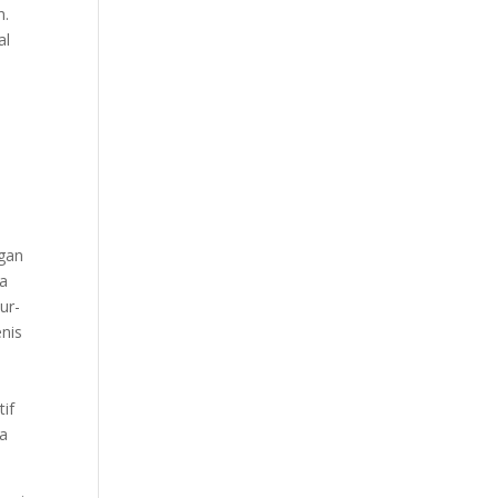
h.
al
ngan
pa
ur-
enis
tif
pa