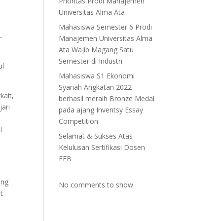
Prioritas Prodi Manajemen
Universitas Alma Ata
Mahasiswa Semester 6 Prodi
-
Manajemen Universitas Alma
Ata Wajib Magang Satu
Semester di Industri
ul
Mahasiswa S1 Ekonomi
Syariah Angkatan 2022
kait,
berhasil meraih Bronze Medal
jari
pada ajang Inventsy Essay
Competition
l
Selamat & Sukses Atas
Kelulusan Sertifikasi Dosen
FEB
ang
No comments to show.
at