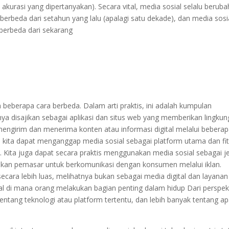
 akurasi yang dipertanyakan). Secara vital, media sosial selalu beruba
i berbeda dari setahun yang lalu (apalagi satu dekade), dan media sosi
berbeda dari sekarang
 beberapa cara berbeda. Dalam arti praktis, ini adalah kumpulan
anya disajikan sebagai aplikasi dan situs web yang memberikan lingku
engirim dan menerima konten atau informasi digital melalui bebera
ni, kita dapat menganggap media sosial sebagai platform utama dan fit
r
. Kita juga dapat secara praktis menggunakan media sosial sebagai j
nakan pemasar untuk berkomunikasi dengan konsumen melalui iklan.
secara lebih luas, melihatnya bukan sebagai media digital dan layanan
tal di mana orang melakukan bagian penting dalam hidup Dari perspek
it tentang teknologi atau platform tertentu, dan lebih banyak tentang a