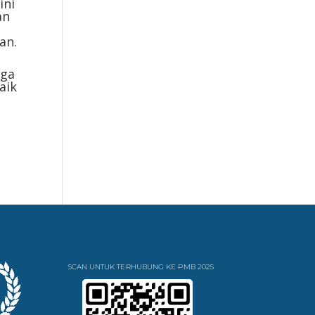
ini
an
an.
aga
aik
SCAN UNTUK TERHUBUNG KE PMB 2025