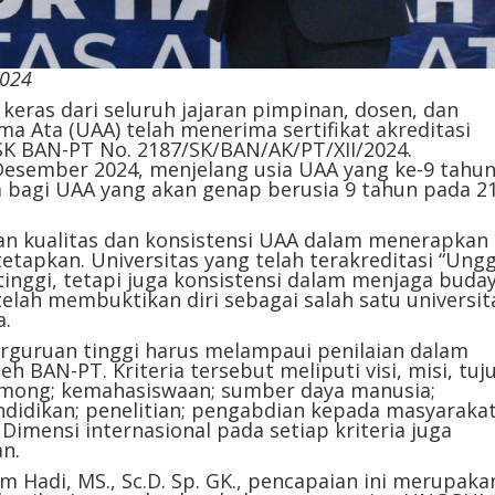
2024
keras dari seluruh jajaran pimpinan, dosen, dan
ma Ata (UAA) telah menerima sertifikat akreditasi
K BAN-PT No. 2187/SK/BAN/AK/PT/XII/2024.
Desember 2024, menjelang usia UAA yang ke-9 tahun
wa bagi UAA yang akan genap berusia 9 tahun pada 2
n kualitas dan konsistensi UAA dalam menerapkan
etapkan. Universitas yang telah terakreditasi “Ungg
inggi, tetapi juga konsistensi dalam menjaga buda
lah membuktikan diri sebagai salah satu universit
a.
guruan tinggi harus melampaui penilaian dalam
eh BAN-PT. Kriteria tersebut meliputi visi, misi, tuj
pamong; kemahasiswaan; sumber daya manusia;
didikan; penelitian; pengabdian kepada masyarakat
Dimensi internasional pada setiap kriteria juga
an.
 Hadi, MS., Sc.D. Sp. GK., pencapaian ini merupaka