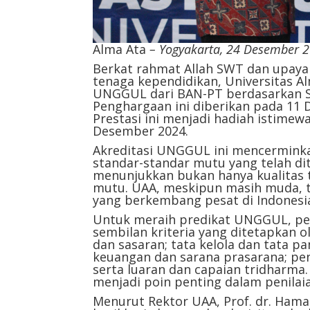
Alma Ata
– Yogyakarta, 24 Desember 
Berkat rahmat Allah SWT dan upaya 
tenaga kependidikan, Universitas Al
UNGGUL dari BAN-PT berdasarkan S
Penghargaan ini diberikan pada 11 
Prestasi ini menjadi hadiah istime
Desember 2024.
Akreditasi UNGGUL ini mencerminka
standar-standar mutu yang telah dit
menunjukkan bukan hanya kualitas t
mutu. UAA, meskipun masih muda, te
yang berkembang pesat di Indonesi
Untuk meraih predikat UNGGUL, per
sembilan kriteria yang ditetapkan ol
dan sasaran; tata kelola dan tata 
keuangan dan sarana prasarana; pen
serta luaran dan capaian tridharma. 
menjadi poin penting dalam penilai
Menurut Rektor UAA, Prof. dr. Hamam