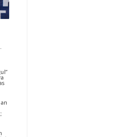
.
1
ul”
ya
as
uan
;
n